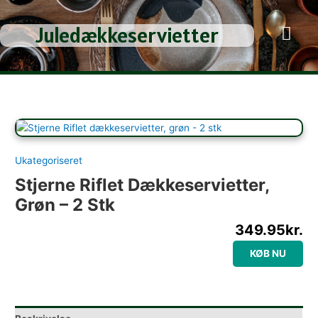
Gå
til
Juledækkeservietter
indholdet
Ukategoriseret
Stjerne Riflet Dækkeservietter,
Grøn – 2 Stk
349.95
kr.
KØB NU