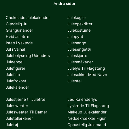
Andre sider
Chokolade Julekalender
Julekugler
Glædelig Jul
Juleopskrifter
Granguirlander
Julekostume
Hvid Juletræ
Julepynt
Istap Lyskæde
Julesange
Jul i Valhal
Julesengetøj
Julebelysning Udendørs
Juleskjorte
Juleengel
Julesmåkager
Julefigurer
Julelys Til Flagstang
Julefilm
Julesokker Med Navn
Julefrokost
Julestel
Julekalender
Julestjerne til Juletræ
Led Kalenderlys
Julesweater
Lyskæde Til Flagstang
Julesweater Til Damer
Makeup Julekalender
Juletallerkener
Nøddeknækker Figur
Juletøj
Oppustelig Julemand