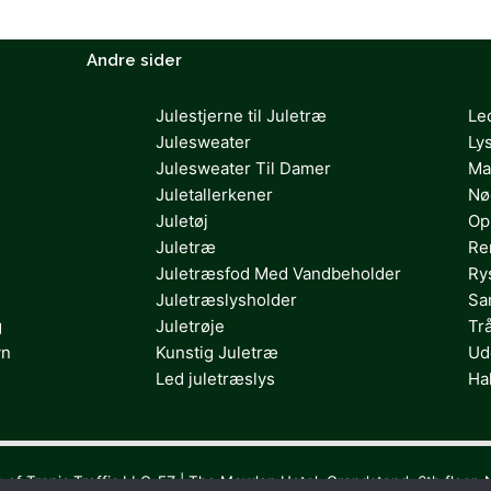
Andre sider
Julestjerne til Juletræ
Le
Julesweater
Ly
Julesweater Til Damer
Ma
Juletallerkener
Nø
Juletøj
Op
Juletræ
Re
Juletræsfod Med Vandbeholder
Ry
Juletræslysholder
Sa
g
Juletrøje
Tr
vn
Kunstig Juletræ
Ud
Led juletræslys
Ha
s af Tropic Traffic LLC-FZ | The Meydan Hotel, Grandstand, 6th floor, 