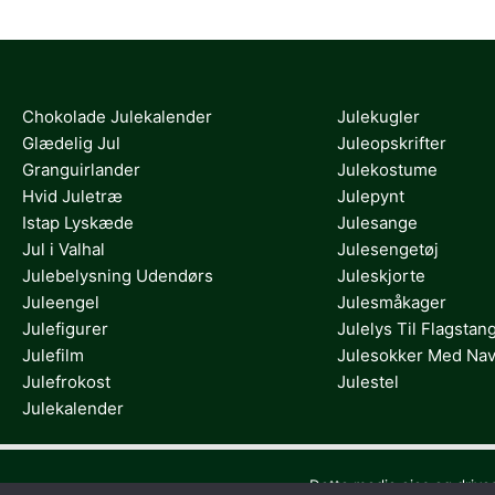
Chokolade Julekalender
Julekugler
Glædelig Jul
Juleopskrifter
Granguirlander
Julekostume
Hvid Juletræ
Julepynt
Istap Lyskæde
Julesange
Jul i Valhal
Julesengetøj
Julebelysning Udendørs
Juleskjorte
Juleengel
Julesmåkager
Julefigurer
Julelys Til Flagstan
Julefilm
Julesokker Med Na
Julefrokost
Julestel
Julekalender
Dette medie ejes og drive