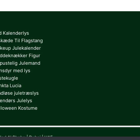
d Kalenderlys
skæde Til Flagstang
keup Julekalender
ddeknækker Figur
pustelig Julemand
nsdyr med lys
stekugle
nkta Lucia
ådløse juletræslys
endørs Julelys
lloween Kostume
Nad Al Sheba | Dubai | UAE