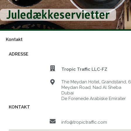
Gå
Juledækkeservietter
til
indholdet
Kontakt
ADRESSE
Tropic Traffic LLC-FZ
The Meydan Hotel, Grandstand, 6t
Meydan Road, Nad Al Sheba
Dubai
De Forenede Arabiske Emirater
KONTAKT
info@tropictraffic.com